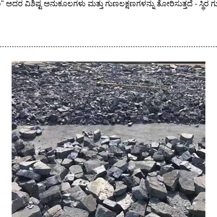
ರ ವಿಶಿಷ್ಟ ಅನುಕೂಲಗಳು ಮತ್ತು ಗುಣಲಕ್ಷಣಗಳನ್ನು ತೋರಿಸುತ್ತದೆ - ಸ್ಥಿರ ಗುಣಮ