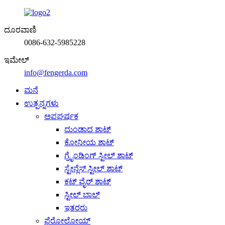
ದೂರವಾಣಿ
0086-632-5985228
ಇಮೇಲ್
info@fengerda.com
ಮನೆ
ಉತ್ಪನ್ನಗಳು
ಅಪಘರ್ಷಕ
ದುಂಡಾದ ಶಾಟ್
ಕೋನೀಯ ಶಾಟ್
ಗ್ರೈಂಡಿಂಗ್ ಸ್ಟೀಲ್ ಶಾಟ್
ಸ್ಟೇನ್ಲೆಸ್ ಸ್ಟೀಲ್ ಶಾಟ್
ಕಟ್ ವೈರ್ ಶಾಟ್
ಸ್ಟೀಲ್ ಬಾಲ್
ಇತರರು
ಫೆರೋಲೋಯ್