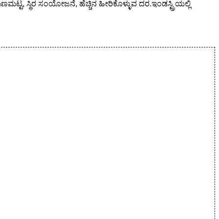
ಟ್ಟ, ಸ್ಥಿರ ಸಂಯೋಜನೆ, ಹೆಚ್ಚಿನ ಹೀರಿಕೊಳ್ಳುವ ದರ.ಇಂಡಸ್ಟ್ರಿಯಲ್ಲಿ