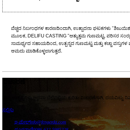
ವೆಚ್ಚದ ನಿರ್ಬಂಧಗಳ ಕಾರಣದಿಂದಾಗಿ, ಉತ್ಪಾದನಾ ಘಟಕಗಳು "ಶಿಜುಯಿಶನ್
ಮೂಲಕ, DELIFU CASTING "ಅತ್ಯುತ್ತಮ ಗುಣಮಟ್ಟ, ಪರಿಸರ ಸಂರಕ್ಷಣೆ,
ಸಾಮರ್ಥ್ಯದ ಸಹಾಯದಿಂದ, ಉತ್ಪನ್ನದ ಗುಣಮಟ್ಟ ಮತ್ತು ಕಚ್ಚಾ ವಸ್ತುಗಳ ಪೂ
ಆಮದು ಮಾಡಿಕೊಳ್ಳಲಾಗುತ್ತದೆ.
ವಿಚಾರಣೆ
ನಮ್ಮ ಉತ್ಪನ್ನಗಳು ಅಥವಾ ಬೆಲೆಪಟ್ಟಿಯ ಕುರಿತು ವಿಚಾರಣೆಗಾಗಿ, ದಯವಿಟ್ಟು ನಿಮ
ಸಲ್ಲಿಸು
ಇ-ಮೇಲ್
info@fengerda.com
ದೂರವಾಣಿ
0086-632-5985228