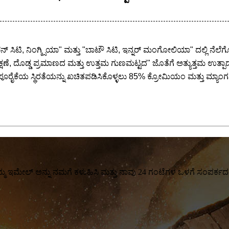
 ಸಿಟಿ, ನಿಂಗ್ಕ್ಸಿಯಾ" ಮತ್ತು "ಬಾಟೌ ಸಿಟಿ, ಇನ್ನರ್ ಮಂಗೋಲಿಯಾ" ದಲ್ಲಿ ನೆ
 ದೊಡ್ಡ ಪ್ರಮಾಣದ ಮತ್ತು ಉತ್ತಮ ಗುಣಮಟ್ಟದ" ಜೊತೆಗೆ ಅತ್ಯುತ್ತಮ ಉತ್ಪಾದನ
ರೈಕೆಯ ಸ್ಥಿರತೆಯನ್ನು ಖಚಿತಪಡಿಸಿಕೊಳ್ಳಲು 85% ಕ್ರೋಮಿಯಂ ಮತ್ತು ಮ್ಯಾಂಗನೀಸ್
್ಮ ಇಮೇಲ್ ಅನ್ನು ನಮಗೆ ಕಳುಹಿಸಿ ಮತ್ತು ನಾವು 24 ಗಂಟೆಗಳ ಒಳಗೆ ಸಂಪರ್ಕದಲ್ಲಿ